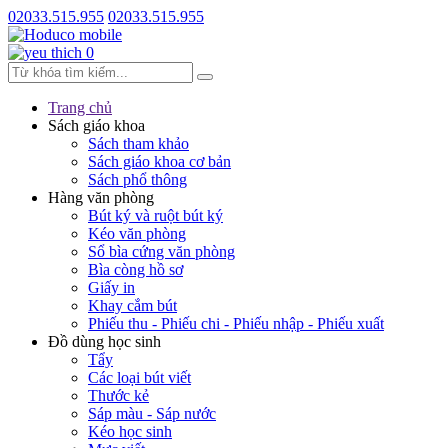
02033.515.955
02033.515.955
0
Trang chủ
Sách giáo khoa
Sách tham khảo
Sách giáo khoa cơ bản
Sách phổ thông
Hàng văn phòng
Bút ký và ruột bút ký
Kéo văn phòng
Sổ bìa cứng văn phòng
Bìa còng hồ sơ
Giấy in
Khay cắm bút
Phiếu thu - Phiếu chi - Phiếu nhập - Phiếu xuất
Đồ dùng học sinh
Tẩy
Các loại bút viết
Thước kẻ
Sáp màu - Sáp nước
Kéo học sinh