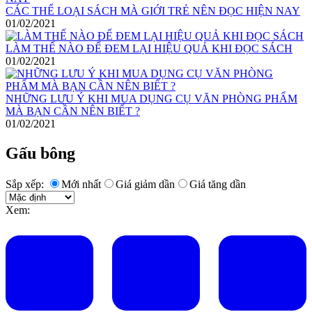
CÁC THỂ LOẠI SÁCH MÀ GIỚI TRẺ NÊN ĐỌC HIỆN NAY
01/02/2021
LÀM THẾ NÀO ĐỂ ĐEM LẠI HIỆU QUẢ KHI ĐỌC SÁCH
01/02/2021
NHỮNG LƯU Ý KHI MUA DỤNG CỤ VĂN PHÒNG PHẨM
MÀ BẠN CẦN NÊN BIẾT ?
01/02/2021
Gấu bông
Sắp xếp:
Mới nhất
Giá giảm dần
Giá tăng dần
Xem: