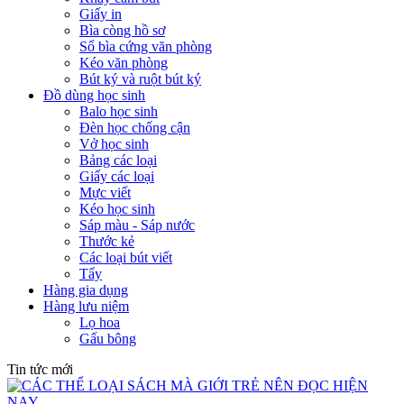
Giấy in
Bìa còng hồ sơ
Sổ bìa cứng văn phòng
Kéo văn phòng
Bút ký và ruột bút ký
Đồ dùng học sinh
Balo học sinh
Đèn học chống cận
Vở học sinh
Bảng các loại
Giấy các loại
Mực viết
Kéo học sinh
Sáp màu - Sáp nước
Thước kẻ
Các loại bút viết
Tẩy
Hàng gia dụng
Hàng lưu niệm
Lọ hoa
Gấu bông
Tin tức mới