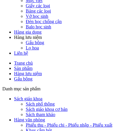
Mực viết
Giấy các loại
Bảng các loại
Vở học sinh
Đèn học chống cận
Balo học sinh
Hàng gia dụng
Hàng lưu niệm
Gấu bông
Lọ hoa
Liên hệ
Trang chủ
Sản phẩm
Hàng lưu niệm
Gấu bông
Danh mục sản phẩm
Sách giáo khoa
Sách phổ thông
Sách giáo khoa cơ bản
Sách tham khảo
Hàng văn phòng
Phiếu thu - Phiếu chi - Phiếu nhập - Phiếu xuất
Khay cắm bút