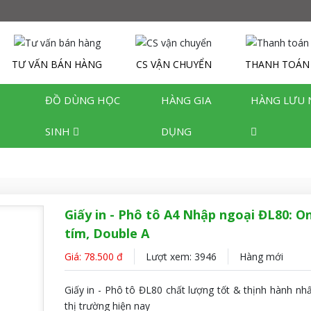
TƯ VẤN BÁN HÀNG
CS VẬN CHUYỂN
THANH TOÁN
ĐỒ DÙNG HỌC
HÀNG GIA
HÀNG LƯU 
SINH
DỤNG
Giấy in - Phô tô A4 Nhập ngoại ĐL80: O
tím, Double A
Giá: 78.500 đ
Lượt xem: 3946
Hàng mới
Giấy in - Phô tô ĐL80 chất lượng tốt & thịnh hành nhấ
thị trường hiện nay