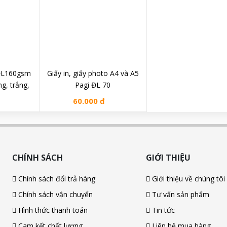
ĐL160gsm
Giấy in, giấy photo A4 và A5
ng, trắng,
Pagi ĐL 70
cốm)
60.000 đ
CHÍNH SÁCH
GIỚI THIỆU
Chính sách đổi trả hàng
Giới thiệu về chúng tôi
Chính sách vận chuyển
Tư vấn sản phẩm
Hình thức thanh toán
Tin tức
Cam kết chất lượng
Liên hệ mua hàng