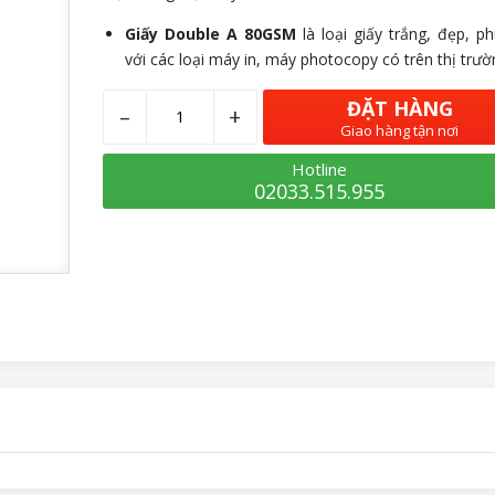
Giấy Double A 80GSM
là loại giấy trắng, đẹp, p
với các loại máy in, máy photocopy có trên thị trườ
ĐẶT HÀNG
–
+
Giao hàng tận nơi
Hotline
02033.515.955