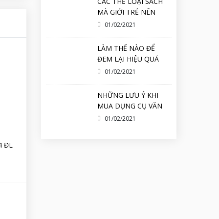
CÁC THỂ LOẠI SÁCH
MÀ GIỚI TRẺ NÊN
ĐỌC HIỆN NAY
01/02/2021
LÀM THẾ NÀO ĐỂ
ĐEM LẠI HIỆU QUẢ
KHI ĐỌC SÁCH
01/02/2021
NHỮNG LƯU Ý KHI
MUA DỤNG CỤ VĂN
PHÒNG PHẨM MÀ
01/02/2021
BẠN CẦN NÊN BIẾT ?
4 ĐL